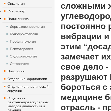
сложными х
Онкология
Стационар
углеводоро
Поликлиника
постоянно 
Дерматовенерология
вибрации и
Колопроктология
Профпатология
этим “доса
Психотерапия
замечает их
Эндокринология
Остеопатия
свое дело -
Цитология
разрушают 
Отделение кардиологии
бороться с
Отделение пластической
хирургии
медицине б
Отделение
рентгенэндоваскулярных
отрасль - 
методов диагностики и
лечения