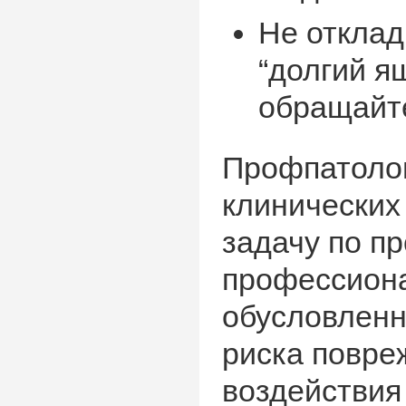
Не отклад
“долгий я
обращайте
Профпатолог
клинических
задачу по п
профессиона
обусловленн
риска повре
воздействия