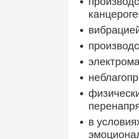
производ
канцероге
вибрацией
производ
электрома
неблагоп
физическ
перенапр
в условия
эмоционал