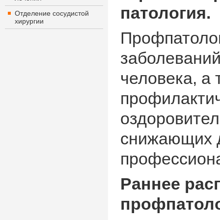
патология.
Отделение сосудистой
хирургии
Профпатолог
заболеваний
человека, а
профилактич
оздоровител
снижающих д
профессиона
Раннее рас
профпатоло