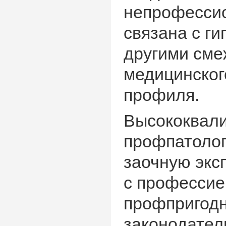
непрофессио
связана с ги
другими сме
медицинского
профиля.
Высококвал
профпатолог
заочную экс
с профессие
профпригодн
законодател